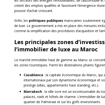
les secteurs des énergies renouvelables, de l’automobile et
créent des emplois qualifiés et favorisent l’émergence d’u
pouvoir d’achat croissant.
Enfin, les
politiques publiques
marocaines soutiennent ég
de luxe. Le gouvernement a mis en place des mesures incitati
comme la simplification des procédures d’acquisition et l’amé
Les principales zones d’investi
l’immobilier de luxe au Maroc
Le marché immobilier haut de gamme au Maroc se concentre
les zones touristiques. Parmi les destinations phares figuren
Casablanca
: la capitale économique du Maroc, qui at
internationaux par son dynamisme économique et son 
prestige (villas, appartements haut standing, etc.).
Marrakech
: la ville ocre est un incontournable du
palaces, riads et hôtels de charme. L’immobilier de lu
quartier de Palmeraie et sur les golfs environnants.