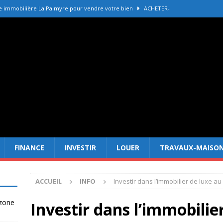
e immobilière La Palmyre pour vendre votre bien
ACHETER-
r refaire une toiture selon les matériaux
TRAVAUX-MAISON
Forêt Fréjus : 7 raisons d’investir maintenant
INVESTIR
tir à Dubai attire les Français en 2026
INVESTIR
 un terrain constructible en zone agricole
DROIT
FINANCE
INVESTIR
LOUER
TRAVAUX-MAISO
ACCUEIL
INFO
Investir dans l’immobilier de luxe a
 zone
Investir dans l’immobili