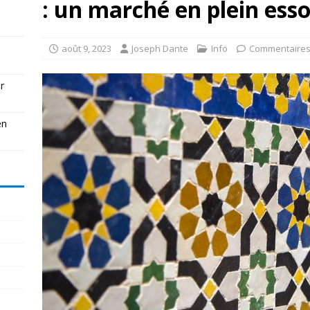
: un marché en plein esso
août 9, 2023
Joseph Dante
Info
Commentaires
r
en