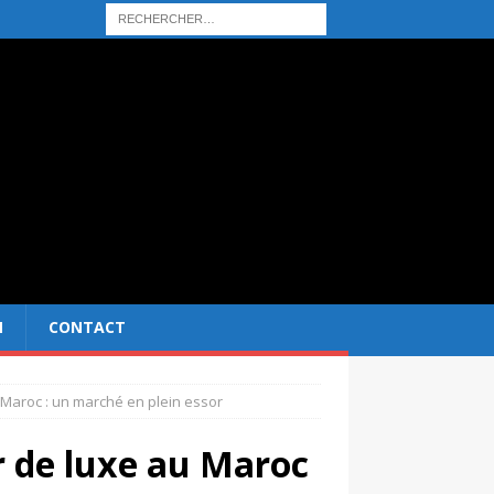
N
CONTACT
u Maroc : un marché en plein essor
er de luxe au Maroc