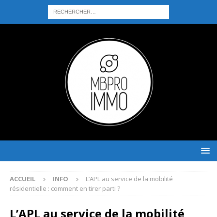
ACCUEIL
INFO
L’APL au service de la mobilité
résidentielle : comment en tirer parti ?
L’APL au service de la mobilité