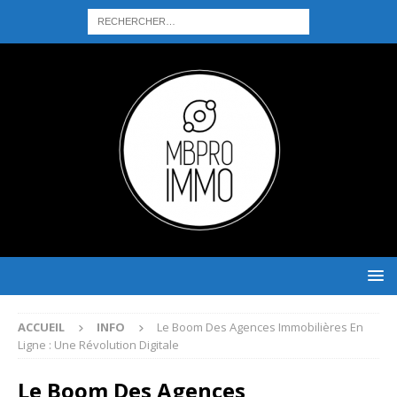
ACCUEIL
INFO
Le Boom Des Agences Immobilières En
Ligne : Une Révolution Digitale
Le Boom Des Agences