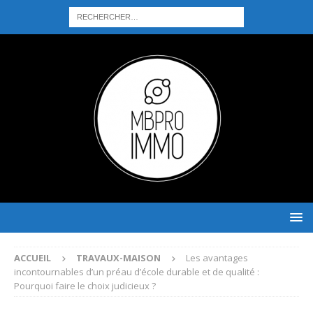
ACCUEIL
TRAVAUX-MAISON
Les avantages
incontournables d’un préau d’école durable et de qualité :
Pourquoi faire le choix judicieux ?