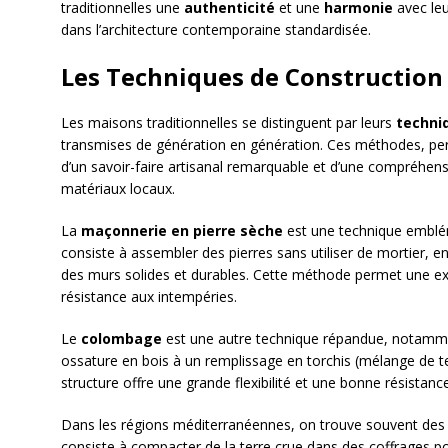
traditionnelles une
authenticité
et une
harmonie
avec leu
dans l’architecture contemporaine standardisée.
Les Techniques de Construction
Les maisons traditionnelles se distinguent par leurs
techni
transmises de génération en génération. Ces méthodes, perf
d’un savoir-faire artisanal remarquable et d’une compréhen
matériaux locaux.
La
maçonnerie en pierre sèche
est une technique emblé
consiste à assembler des pierres sans utiliser de mortier, 
des murs solides et durables. Cette méthode permet une ex
résistance aux intempéries.
Le
colombage
est une autre technique répandue, notamme
ossature en bois à un remplissage en torchis (mélange de ter
structure offre une grande flexibilité et une bonne résista
Dans les régions méditerranéennes, on trouve souvent de
consiste à compacter de la terre crue dans des coffrages 