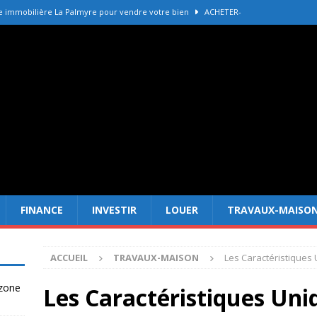
e immobilière La Palmyre pour vendre votre bien
ACHETER-
r refaire une toiture selon les matériaux
TRAVAUX-MAISON
Forêt Fréjus : 7 raisons d’investir maintenant
INVESTIR
tir à Dubai attire les Français en 2026
INVESTIR
 un terrain constructible en zone agricole
DROIT
FINANCE
INVESTIR
LOUER
TRAVAUX-MAISO
ACCUEIL
TRAVAUX-MAISON
Les Caractéristiques
 zone
Les Caractéristiques Uni