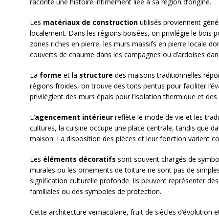
raconte une histoire intimement liée à sa région d’origine.
Les
matériaux de construction
utilisés proviennent gén
localement. Dans les régions boisées, on privilégie le bois 
zones riches en pierre, les murs massifs en pierre locale do
couverts de chaume dans les campagnes ou d’ardoises dan
La
forme
et la
structure
des maisons traditionnelles répo
régions froides, on trouve des toits pentus pour faciliter l’
privilégient des murs épais pour l’isolation thermique et des p
L’
agencement intérieur
reflète le mode de vie et les trad
cultures, la cuisine occupe une place centrale, tandis que dans
maison. La disposition des pièces et leur fonction varient c
Les
éléments décoratifs
sont souvent chargés de symboli
murales ou les ornements de toiture ne sont pas de simples
signification culturelle profonde. Ils peuvent représenter des
familiales ou des symboles de protection.
Cette architecture vernaculaire, fruit de siècles d’évolution