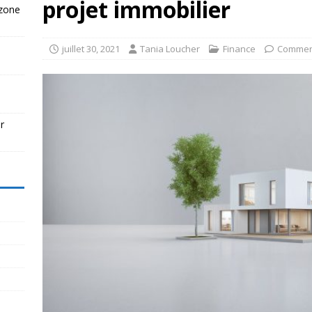
projet immobilier
 zone
juillet 30, 2021
Tania Loucher
Finance
Commen
r