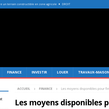
 un terrain constructible en zone agricole
DROIT
e immobilière La Palmyre pour vendre votre bien
ACHETER-
r refaire une toiture selon les matériaux
TRAVAUX-MAISON
Forêt Fréjus : 7 raisons d’investir maintenant
INVESTIR
er cadastre gouv avant un achat immobilier
DROIT
FINANCE
INVESTIR
LOUER
TRAVAUX-MAISO
ACCUEIL
FINANCE
Les moyens disponibles pour fin
at
Les moyens disponibles p