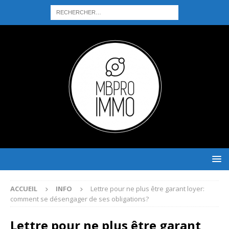
ACCUEIL
INFO
Lettre pour ne plus être garant loyer:
comment se désengager de ses obligations?
Lettre pour ne plus être garant