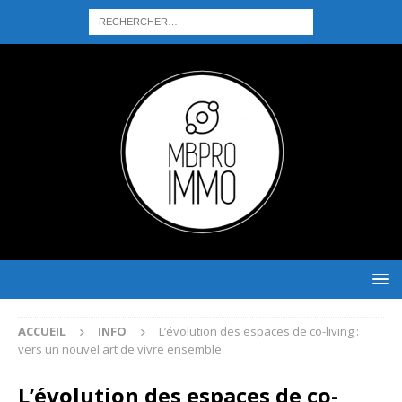
ACCUEIL
INFO
L’évolution des espaces de co-living :
vers un nouvel art de vivre ensemble
L’évolution des espaces de co-