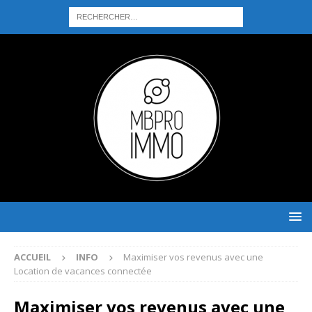
ACCUEIL
INFO
Maximiser vos revenus avec une
Location de vacances connectée
Maximiser vos revenus avec une