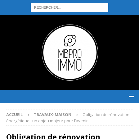
ACCUEIL
TRAVAUX-MAISON
Obligation de rénovation
énergétique : un enjeu majeur pour l’avenir
Obligation de rénovation