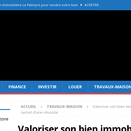
e immobilière La Palmyre pour vendre votre bien
ACHETER-
r refaire une toiture selon les matériaux
TRAVAUX-MAISON
Forêt Fréjus : 7 raisons d’investir maintenant
INVESTIR
tir à Dubai attire les Français en 2026
INVESTIR
 un terrain constructible en zone agricole
DROIT
FINANCE
INVESTIR
LOUER
TRAVAUX-MAISO
ACCUEIL
TRAVAUX-MAISON
Valoriser son bien im
secret d’une réussite
 zone
Valoriser son bien immobi