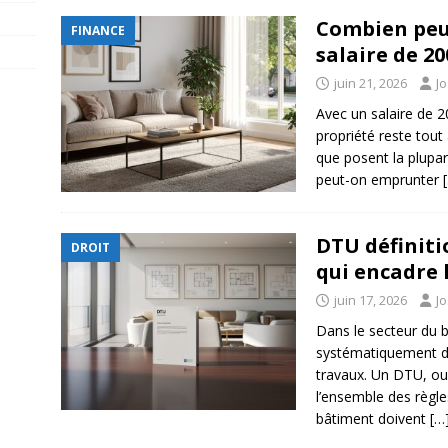
Combien peu
FINANCE
salaire de 20
juin 21, 2026
J
Avec un salaire de 2
propriété reste tout
que posent la plupa
peut-on emprunter
DTU définiti
DROIT
qui encadre 
juin 17, 2026
J
Dans le secteur du b
systématiquement dè
travaux. Un DTU, ou
l’ensemble des règle
bâtiment doivent
[…