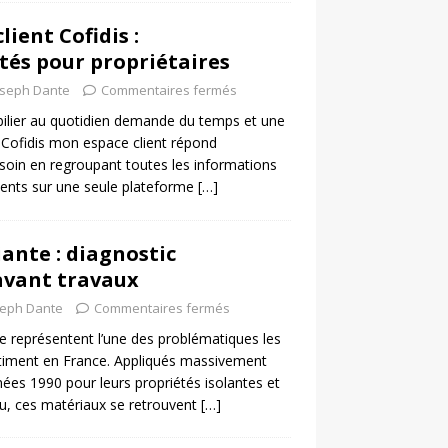
ient Cofidis :
tés pour propriétaires
oseph Dante
Commentaires fermés
ilier au quotidien demande du temps et une
 Cofidis mon espace client répond
soin en regroupant toutes les informations
ments sur une seule plateforme
[…]
ante : diagnostic
avant travaux
seph Dante
Commentaires fermés
e représentent l’une des problématiques les
âtiment en France. Appliqués massivement
nnées 1990 pour leurs propriétés isolantes et
eu, ces matériaux se retrouvent
[…]