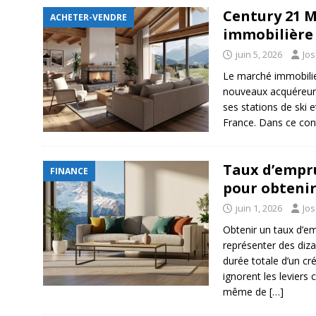
Century 21 M
ACHETER-VENDRE
immobilière
juin 5, 2026
Jo
Le marché immobili
nouveaux acquéreurs
ses stations de ski et
France. Dans ce con
Taux d’empru
FINANCE
pour obtenir
juin 1, 2026
Jo
Obtenir un taux d’e
représenter des diza
durée totale d’un cr
ignorent les leviers 
même de
[…]