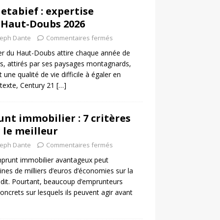
etabief : expertise
 Haut-Doubs 2026
seph Dante
Commentaires fermés
er du Haut-Doubs attire chaque année de
, attirés par ses paysages montagnards,
 une qualité de vie difficile à égaler en
texte, Century 21
[…]
nt immobilier : 7 critères
 le meilleur
seph Dante
Commentaires fermés
mprunt immobilier avantageux peut
ines de milliers d’euros d’économies sur la
édit. Pourtant, beaucoup d’emprunteurs
concrets sur lesquels ils peuvent agir avant