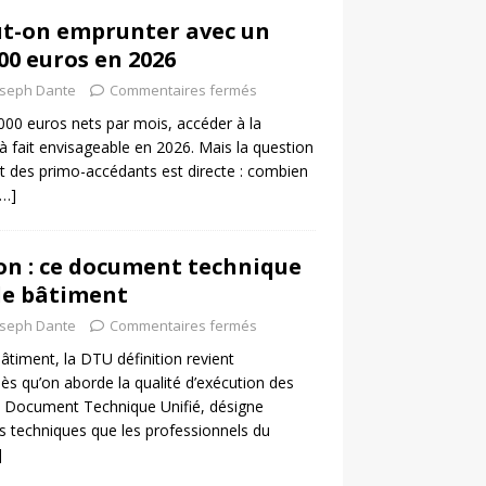
t-on emprunter avec un
00 euros en 2026
oseph Dante
Commentaires fermés
000 euros nets par mois, accéder à la
 à fait envisageable en 2026. Mais la question
rt des primo-accédants est directe : combien
[…]
on : ce document technique
le bâtiment
oseph Dante
Commentaires fermés
âtiment, la DTU définition revient
s qu’on aborde la qualité d’exécution des
 Document Technique Unifié, désigne
s techniques que les professionnels du
]