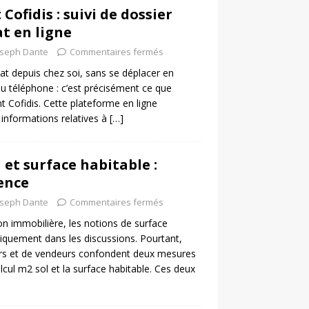
 Cofidis : suivi de dossier
at en ligne
oseph Dante
Commentaires fermés
tat depuis chez soi, sans se déplacer en
u téléphone : c’est précisément ce que
nt Cofidis. Cette plateforme en ligne
s informations relatives à
[…]
 et surface habitable :
rence
oseph Dante
Commentaires fermés
on immobilière, les notions de surface
iquement dans les discussions. Pourtant,
rs et de vendeurs confondent deux mesures
calcul m2 sol et la surface habitable. Ces deux