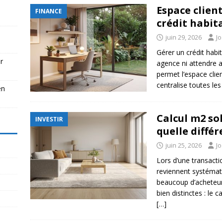
Espace client
FINANCE
crédit habit
juin 29, 2026
J
Gérer un crédit habi
r
agence ni attendre a
permet l’espace clie
centralise toutes le
en
Calcul m2 sol
INVESTIR
quelle diffé
juin 25, 2026
J
Lors d’une transacti
reviennent systémat
beaucoup d’acheteu
bien distinctes : le 
[…]