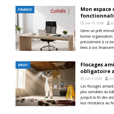
Mon espace cl
FINANCE
fonctionnali
juin 13, 2026
J
Gérer un prêt immob
bonne organisation.
précisément à ce be
liées à vos finance
Flocages ami
DROIT
obligatoire 
juin 9, 2026
Jo
Les flocages amiant
plus sensibles du b
jusqu’à la fin des a
leur résistance au f