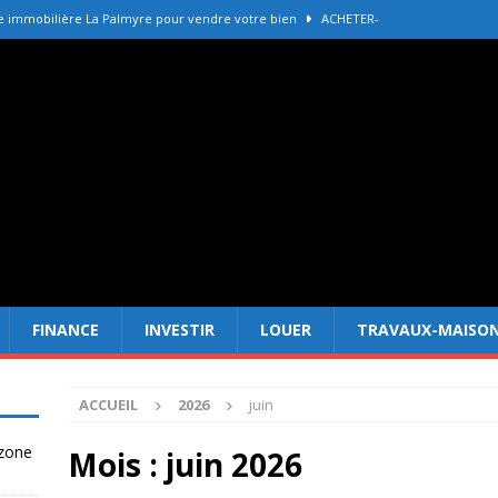
e immobilière La Palmyre pour vendre votre bien
ACHETER-
r refaire une toiture selon les matériaux
TRAVAUX-MAISON
Forêt Fréjus : 7 raisons d’investir maintenant
INVESTIR
tir à Dubai attire les Français en 2026
INVESTIR
 un terrain constructible en zone agricole
DROIT
FINANCE
INVESTIR
LOUER
TRAVAUX-MAISO
ACCUEIL
2026
juin
 zone
Mois :
juin 2026