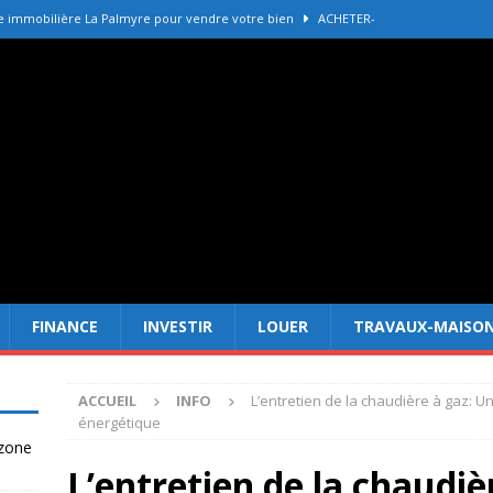
e immobilière La Palmyre pour vendre votre bien
ACHETER-
r refaire une toiture selon les matériaux
TRAVAUX-MAISON
Forêt Fréjus : 7 raisons d’investir maintenant
INVESTIR
tir à Dubai attire les Français en 2026
INVESTIR
 un terrain constructible en zone agricole
DROIT
FINANCE
INVESTIR
LOUER
TRAVAUX-MAISO
ACCUEIL
INFO
L’entretien de la chaudière à gaz: Une
énergétique
 zone
L’entretien de la chaudiè