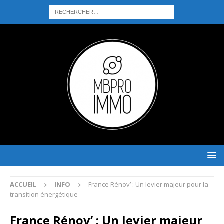
ACCUEIL
INFO
France Rénov’ : Un levier majeur pour la
transition énergétique
France Rénov’ : Un levier majeur