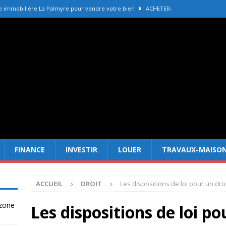
e immobilière La Palmyre pour vendre votre bien
ACHETER-
r refaire une toiture selon les matériaux
TRAVAUX-MAISON
Forêt Fréjus : 7 raisons d’investir maintenant
INVESTIR
tir à Dubai attire les Français en 2026
INVESTIR
 un terrain constructible en zone agricole
DROIT
FINANCE
INVESTIR
LOUER
TRAVAUX-MAISO
ACCUEIL
DROIT
Les dispositions de loi pour un dro
 zone
Les dispositions de loi po