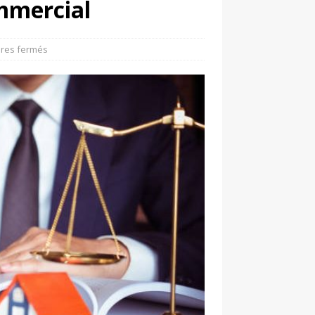
ommercial
res fermés