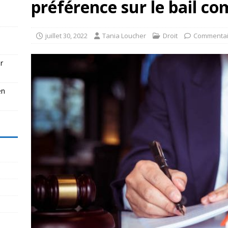
préférence sur le bail c
juillet 30, 2022
Tania Loucher
Droit
Commentai
r
en