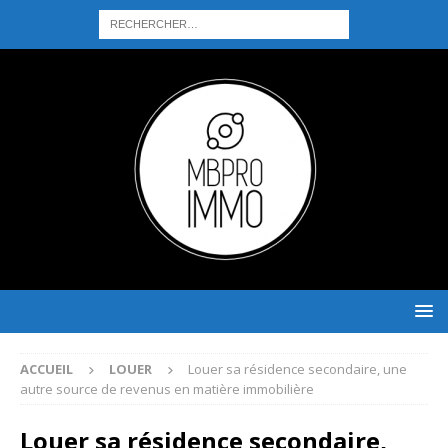
ACCUEIL
LOUER
Louer sa résidence secondaire, une
autre source de revenus en matière immobilière
Louer sa résidence secondaire,