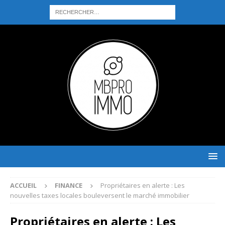
ACCUEIL
FINANCE
Propriétaires en alerte : Les
nouvelles taxes locales bouleversent le marché immobilier
Propriétaires en alerte : Les