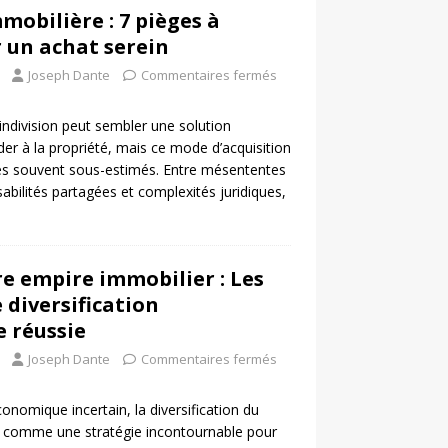
mobilière : 7 pièges à
 un achat serein
Joseph Dante
Commentaires fermés
 indivision peut sembler une solution
der à la propriété, mais ce mode d’acquisition
es souvent sous-estimés. Entre mésententes
sabilités partagées et complexités juridiques,
re empire immobilier : Les
 diversification
 réussie
Joseph Dante
Commentaires fermés
nomique incertain, la diversification du
 comme une stratégie incontournable pour