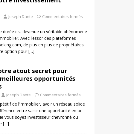
otre investissement
Joseph Dante
Commentaires fermés
te durée est devenue un véritable phénomène
mmobilier. Avec l’essor des plateformes
king.com, de plus en plus de propriétaires
tte option pour
[…]
votre atout secret pour
 meilleures opportunités
s
Joseph Dante
Commentaires fermés
itif de l’immobilier, avoir un réseau solide
ifférence entre saisir une opportunité en or
ue vous soyez investisseur chevronné ou
de
[…]