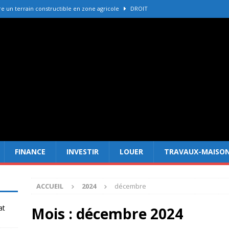
 un terrain constructible en zone agricole
DROIT
e immobilière La Palmyre pour vendre votre bien
ACHETER-
r refaire une toiture selon les matériaux
TRAVAUX-MAISON
Forêt Fréjus : 7 raisons d’investir maintenant
INVESTIR
er cadastre gouv avant un achat immobilier
DROIT
FINANCE
INVESTIR
LOUER
TRAVAUX-MAISO
ACCUEIL
2024
décembre
at
Mois :
décembre 2024