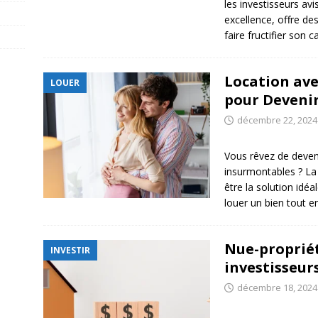
les investisseurs avi
excellence, offre de
faire fructifier son c
Location ave
LOUER
pour Devenir
décembre 22, 2024
Vous rêvez de deveni
insurmontables ? La 
être la solution idé
louer un bien tout 
Nue-propriét
INVESTIR
investisseur
décembre 18, 2024