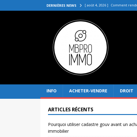
[ août 4, 2026 ]
Comment rendre
DERNIÈRES NEWS
[ juillet 31, 2026 ]
Quelle agenc
VENDRE
[ juillet 27, 2026 ]
Quel prix pou
[ juillet 23, 2026 ]
Immobilier la 
[ août 8, 2026 ]
Pourquoi utilis
INFO
ACHETER-VENDRE
DROIT
ARTICLES RÉCENTS
Pourquoi utiliser cadastre gouv avant un ach
immobilier