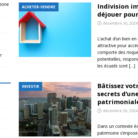
 zone
Indivision im
ACHETER-VENDRE
déjouer pour
décembre 30, 2024
L’achat d’un bien en
attractive pour accé
comporte des risqu
r
potentielles, respon
les écueils sont
[…]
Bâtissez vot
INVESTIR
secrets d’une
patrimoniale
décembre 26, 2024
Dans un contexte éco
patrimoine s’impose