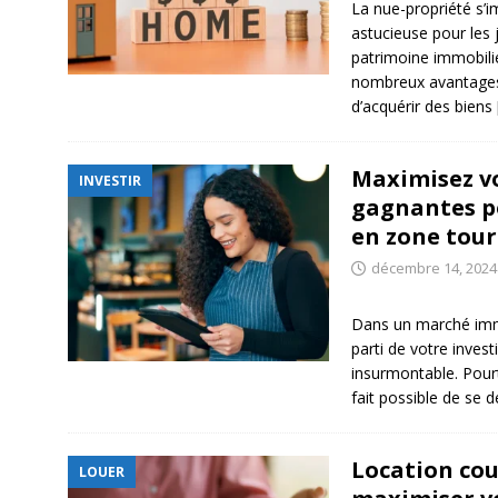
La nue-propriété s’
astucieuse pour les 
patrimoine immobilie
nombreux avantages 
d’acquérir des biens
Maximisez vo
INVESTIR
gagnantes po
en zone tour
décembre 14, 2024
Dans un marché immob
parti de votre inves
insurmontable. Pourt
fait possible de se 
Location cou
LOUER