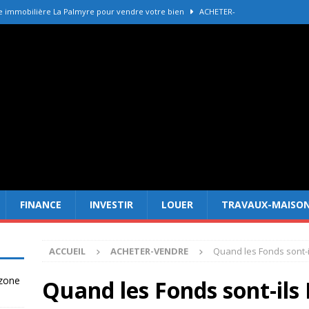
e immobilière La Palmyre pour vendre votre bien
ACHETER-
r refaire une toiture selon les matériaux
TRAVAUX-MAISON
Forêt Fréjus : 7 raisons d’investir maintenant
INVESTIR
tir à Dubai attire les Français en 2026
INVESTIR
 un terrain constructible en zone agricole
DROIT
FINANCE
INVESTIR
LOUER
TRAVAUX-MAISO
ACCUEIL
ACHETER-VENDRE
Quand les Fonds sont-i
 zone
Quand les Fonds sont-ils