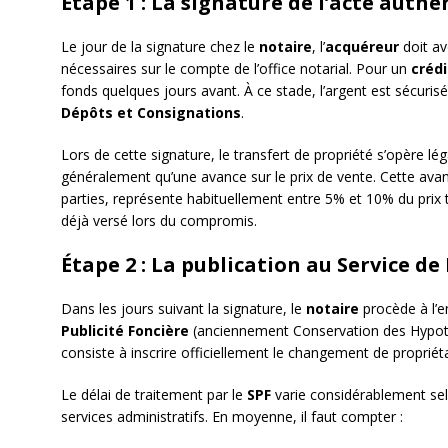
Étape 1 : La signature de l’acte auth
Le jour de la signature chez le
notaire
, l’
acquéreur
doit av
nécessaires sur le compte de l’office notarial. Pour un
crédi
fonds quelques jours avant. À ce stade, l’argent est sécuris
Dépôts et Consignations
.
Lors de cette signature, le transfert de propriété s’opère l
généralement qu’une avance sur le prix de vente. Cette avan
parties, représente habituellement entre 5% et 10% du prix 
déjà versé lors du compromis.
Étape 2 : La publication au Service de
Dans les jours suivant la signature, le
notaire
procède à l’e
Publicité Foncière
(anciennement Conservation des Hypoth
consiste à inscrire officiellement le changement de propriéta
Le délai de traitement par le
SPF
varie considérablement selo
services administratifs. En moyenne, il faut compter :