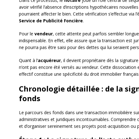
Dans ce processus, le
notaire
joue un rôle central de séques
avoir vérifié l’absence d’inscriptions hypothécaires nouvelle
pourraient affecter le bien. Cette vérification s’effectue via l’
Service de Publicité Foncière
.
Pour le
vendeur
, cette attente peut parfois sembler longue
indispensable. En effet, elle assure que la transaction est 
ne pourra pas être saisi pour des dettes qui lui seraient per
Quant à l’
acquéreur
, il devient propriétaire dès la signatu
n’ont pas encore été versés au vendeur. Cette dissociation e
effectif constitue une spécificité du droit immobilier françai
Chronologie détaillée : de la sig
fonds
Le parcours des fonds dans une transaction immobilière suit
administratives et juridiques incontournables. Comprendre c
et d’organiser sereinement ses projets post-acquisition ou 