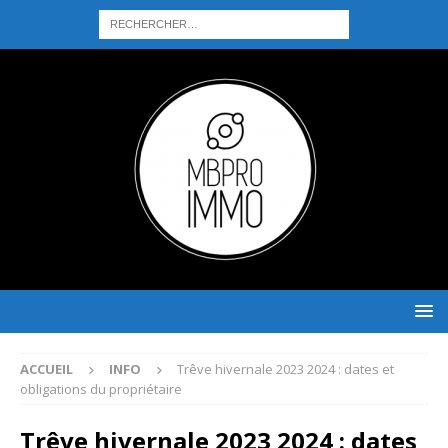
ACCUEIL
INFO
Trêve hivernale 2023 2024 : dates et
obligations du propriétaire
Trêve hivernale 2023 2024 : dates