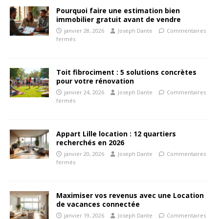
Pourquoi faire une estimation bien
immobilier gratuit avant de vendre
janvier 28, 2026
Joseph Dante
Commentaires
fermés
Toit fibrociment : 5 solutions concrètes
pour votre rénovation
janvier 24, 2026
Joseph Dante
Commentaires
fermés
Appart Lille location : 12 quartiers
recherchés en 2026
janvier 20, 2026
Joseph Dante
Commentaires
fermés
Maximiser vos revenus avec une Location
de vacances connectée
janvier 19, 2026
Joseph Dante
Commentaires