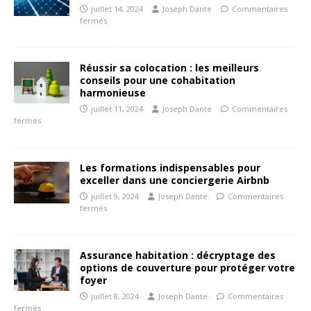
juillet 14, 2024
Joseph Dante
Commentaires
fermés
Réussir sa colocation : les meilleurs
conseils pour une cohabitation
harmonieuse
juillet 11, 2024
Joseph Dante
Commentaires
fermés
Les formations indispensables pour
exceller dans une conciergerie Airbnb
juillet 9, 2024
Joseph Dante
Commentaires
fermés
Assurance habitation : décryptage des
options de couverture pour protéger votre
foyer
juillet 8, 2024
Joseph Dante
Commentaires
fermés